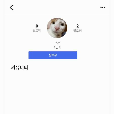
0
2
팔로워
팔로잉
^..^
ㅎ _ ㅎ
팔로우
커뮤니티